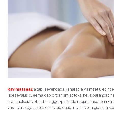
Ravimassaaž
aitab leevendada kehalist ja vaimset ülepinget
liigesevalusid, eemaldab organismist toksiine ja parandab n
manuaalseid võtteid – trigger-punktide mõjutamise tehnikaid
vastavalt vajadusele erinevaid õlisid, ravisalve ja gua sha ka