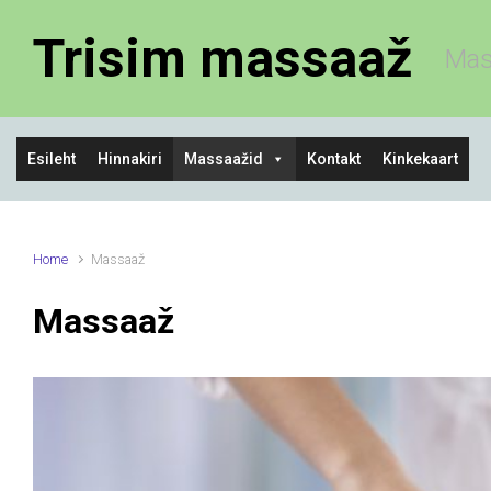
Skip to main content
Trisim massaaž
Mas
Esileht
Hinnakiri
Massaažid
Kontakt
Kinkekaart
Home
Massaaž
Massaaž