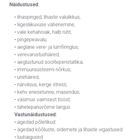
Näidustused:
• lihaspinged, lihaste valulikkus;
• liigesliikuvuse vähenemine;
• vale kehahoiak, halb rüht;
• pingepeavalu;
• aeglane vere- ja lümfiringlus;
• verevarustushäired;
• aeglustunud soolteperistaltika;
• immuunsüsteemi nõrkus;
• unehäired;
• närvilisus, kerge stress;
• kehv enesetunne, masendus;
• väsimus vaimsest tööst;
• tähelepanuvõime langus.
Vastunäidustused:
• ägedad põletikud
• ägedad kõõluste, sidemete ja lihaste vigastused
• luuhaigused