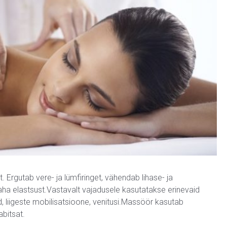
. Ergutab vere- ja lümfiringet, vähendab lihase- ja
aha elastsust.Vastavalt vajadusele kasutatakse erinevaid
, liigeste mobilisatsioone, venitusi.Massöör kasutab
abitsat.